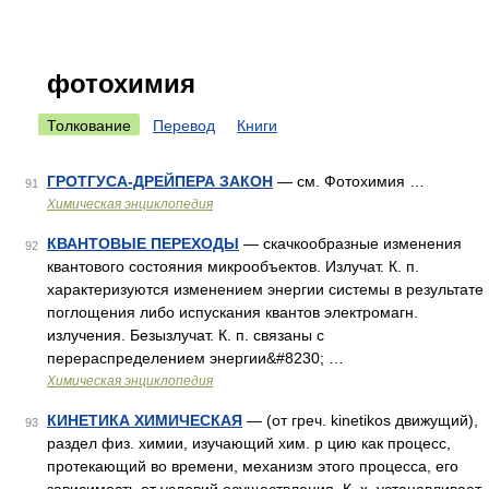
фотохимия
Толкование
Перевод
Книги
ГРОТГУСА-ДРЕЙПЕРА ЗАКОН
— см. Фотохимия …
91
Химическая энциклопедия
КВАНТОВЫЕ ПЕРЕХOДЫ
— скачкообразные изменения
92
квантового состояния микрообъектов. Излучат. К. п.
характеризуются изменением энергии системы в результате
поглощения либо испускания квантов электромагн.
излучения. Безызлучат. К. п. связаны с
перераспределением энергии&#8230; …
Химическая энциклопедия
КИНЕТИКА ХИМИЧЕСКАЯ
— (от греч. kinetikos движущий),
93
раздел физ. химии, изучающий хим. р цию как процесс,
протекающий во времени, механизм этого процесса, его