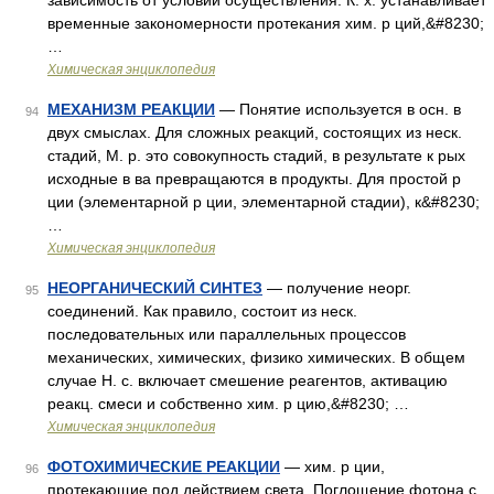
зависимость от условий осуществления. К. х. устанавливает
временные закономерности протекания хим. р ций,&#8230;
…
Химическая энциклопедия
МЕХАНИЗМ РЕАКЦИИ
— Понятие используется в осн. в
94
двух смыслах. Для сложных реакций, состоящих из неск.
стадий, М. р. это совокупность стадий, в результате к рых
исходные в ва превращаются в продукты. Для простой р
ции (элементарной р ции, элементарной стадии), к&#8230;
…
Химическая энциклопедия
НЕОРГАНИЧЕСКИЙ СИНТЕЗ
— получение неорг.
95
соединений. Как правило, состоит из неск.
последовательных или параллельных процессов
механических, химических, физико химических. В общем
случае Н. с. включает смешение реагентов, активацию
реакц. смеси и собственно хим. р цию,&#8230; …
Химическая энциклопедия
ФОТОХИМИЧЕСКИЕ РЕАКЦИИ
— хим. р ции,
96
протекающие под действием света. Поглощение фотона с