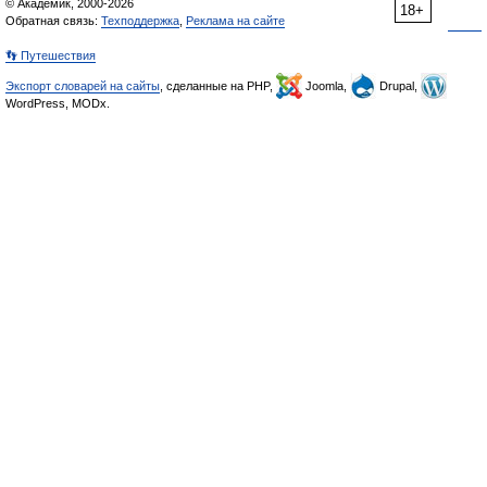
© Академик, 2000-2026
18+
Обратная связь:
Техподдержка
,
Реклама на сайте
👣 Путешествия
Экспорт словарей на сайты
, сделанные на PHP,
Joomla,
Drupal,
WordPress, MODx.