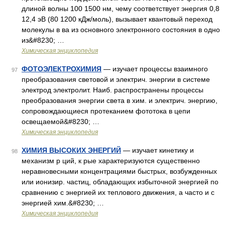
длиной волны 100 1500 нм, чему соответствует энергия 0,8
12,4 эВ (80 1200 кДж/моль), вызывает квантовый переход
молекулы в ва из основного электронного состояния в одно
из&#8230; …
Химическая энциклопедия
ФОТОЭЛЕКТРОХИМИЯ
— изучает процессы взаимного
97
преобразования световой и электрич. энергии в системе
электрод электролит. Наиб. распространены процессы
преобразования энергии света в хим. и электрич. энергию,
сопровождающиеся протеканием фототока в цепи
освещаемой&#8230; …
Химическая энциклопедия
ХИМИЯ ВЫСОКИХ ЭНЕРГИЙ
— изучает кинетику и
98
механизм р ций, к рые характеризуются существенно
неравновесными концентрациями быстрых, возбужденных
или ионизир. частиц, обладающих избыточной энергией по
сравнению с энергией их теплового движения, а часто и с
энергией хим.&#8230; …
Химическая энциклопедия