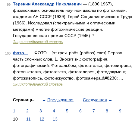
Теренин Александр Николаевич
— (1896 1967),
99
физикохимик, основатель научной школы по фотохимии,
академик АН СССР (1939), Герой Социалистического Труда
(1966). Исследовал (спектральными и оптическими
методами) многие фотохимические реакции.
Государственная премия СССР (1946). * …
Энциклопедический словарь
фото...
— ФОТО... [от греч. phōs (phōtos) свет] Первая
100
часть сложных слов. 1. Вносит зн.: фотография,
фотографический. Фотоальбом, фотоателье, фотовитрина,
фотовыставка, фотогазета, фотогалерея, фотодокумент,
фотоживопись, фотоискусство, фотокамера,&#8230; …
Энциклопедический словарь
Страницы
←
Предыдущая
Следующая
→
1
2
3
4
5
6
7
8
9
10
11
12
13